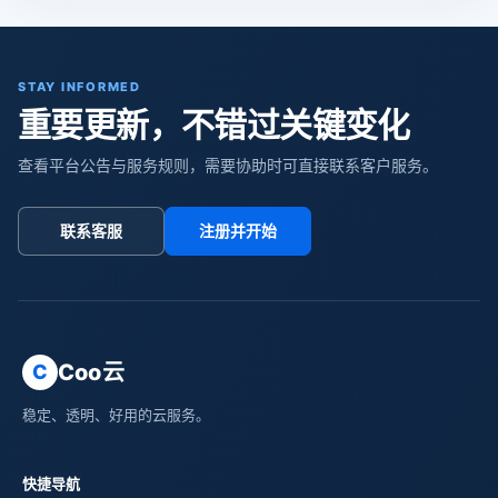
STAY INFORMED
重要更新，不错过关键变化
查看平台公告与服务规则，需要协助时可直接联系客户服务。
联系客服
注册并开始
Coo云
C
稳定、透明、好用的云服务。
快捷导航