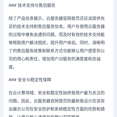
### 技术支持与售后服务
除了产品信息展示，云服务器官网首页还应该提供充
足的技术支持和售后服务信息。用户在使用云服务器
的过程中难免会遇到问题，而及时有效的技术支持能
够帮助用户解决困扰，提升用户体验。同时，清晰明
了的售后服务政策和联系方式也能够让用户感受到公
司的用心和责任，增加用户对服务的满意度和忠诚
度。
### 安全与稳定性保障
在云计算领域，安全和稳定性始终是用户最为关注的
问题。因此，云服务器官网首页的最新版设计应该突
出展示公司在安全防护和系统稳定性方面的优势和措
施，让用户放心选择并信赖公司的服务。