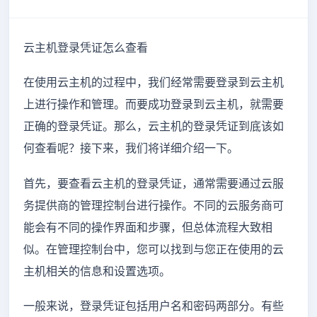
云主机登录凭证怎么查看
在使用云主机的过程中，我们经常需要登录到云主机
上进行操作和管理。而要成功登录到云主机，就需要
正确的登录凭证。那么，云主机的登录凭证到底该如
何查看呢？接下来，我们将详细介绍一下。
首先，要查看云主机的登录凭证，通常需要通过云服
务提供商的管理控制台进行操作。不同的云服务商可
能会有不同的操作界面和步骤，但总体流程大致相
似。在管理控制台中，您可以找到与您正在使用的云
主机相关的信息和设置选项。
一般来说，登录凭证包括用户名和密码两部分。有些