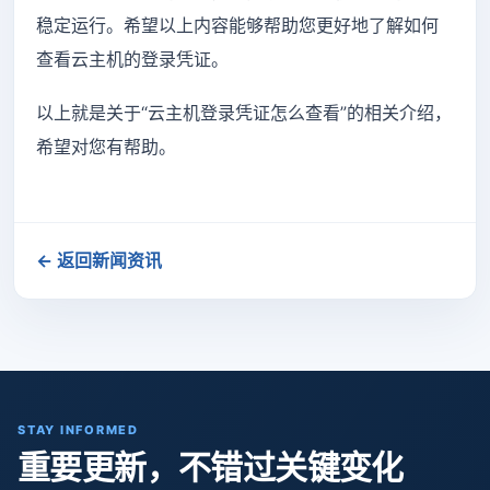
稳定运行。希望以上内容能够帮助您更好地了解如何
查看云主机的登录凭证。
以上就是关于“云主机登录凭证怎么查看”的相关介绍，
希望对您有帮助。
← 返回新闻资讯
STAY INFORMED
重要更新，不错过关键变化