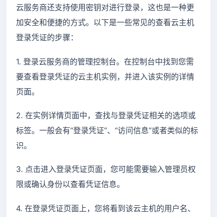
云服务商还支持使用密钥对进行登录，这也是一种更
加安全和便捷的方式。以下是一些常见的查看云主机
登录凭证的步骤：
1. 登录云服务商的管理控制台。在控制台中找到您需
要查看登录凭证的云主机实例，并进入该实例的详情
页面。
2. 在实例详情页面中，查找与登录凭证相关的选项或
标签。一般会有“登录凭证”、“访问信息”或者类似的标
识。
3. 点击进入登录凭证页面，您可能需要输入管理员权
限或确认身份以查看凭证信息。
4. 在登录凭证页面上，您将看到该云主机的用户名、