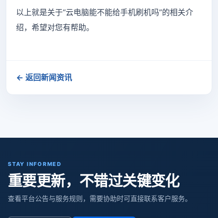
以上就是关于“云电脑能不能给手机刷机吗”的相关介
绍，希望对您有帮助。
← 返回新闻资讯
STAY INFORMED
重要更新，不错过关键变化
查看平台公告与服务规则，需要协助时可直接联系客户服务。