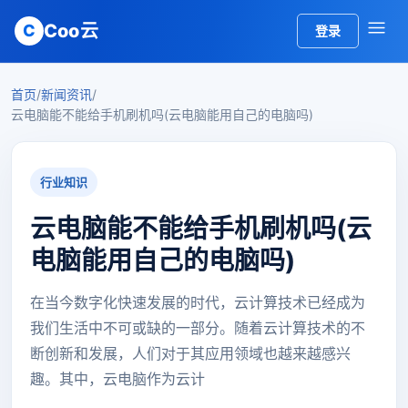
Coo云
C
登录
首页
/
新闻资讯
/
云电脑能不能给手机刷机吗(云电脑能用自己的电脑吗)
行业知识
云电脑能不能给手机刷机吗(云
电脑能用自己的电脑吗)
在当今数字化快速发展的时代，云计算技术已经成为
我们生活中不可或缺的一部分。随着云计算技术的不
断创新和发展，人们对于其应用领域也越来越感兴
趣。其中，云电脑作为云计