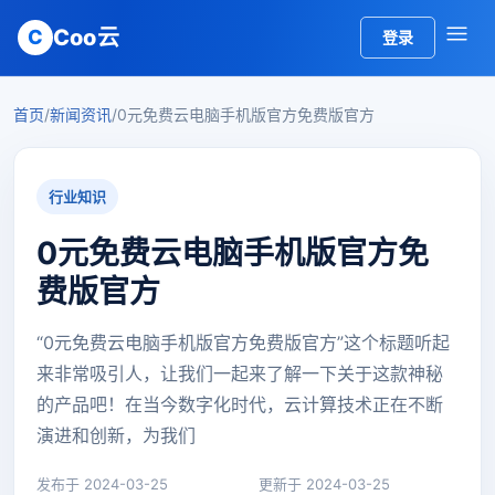
Coo云
C
登录
首页
/
新闻资讯
/
0元免费云电脑手机版官方免费版官方
行业知识
0元免费云电脑手机版官方免
费版官方
“0元免费云电脑手机版官方免费版官方”这个标题听起
来非常吸引人，让我们一起来了解一下关于这款神秘
的产品吧！在当今数字化时代，云计算技术正在不断
演进和创新，为我们
发布于 2024-03-25
更新于 2024-03-25