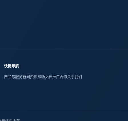
快捷导航
产品与服务
新闻资讯
帮助文档
推广合作
关于我们
福建
江西
山东