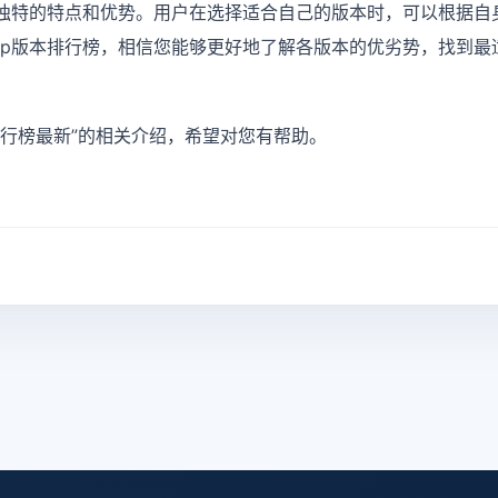
其独特的特点和优势。用户在选择适合自己的版本时，可以根据自
pp版本排行榜，相信您能够更好地了解各版本的优劣势，找到最
排行榜最新”的相关介绍，希望对您有帮助。