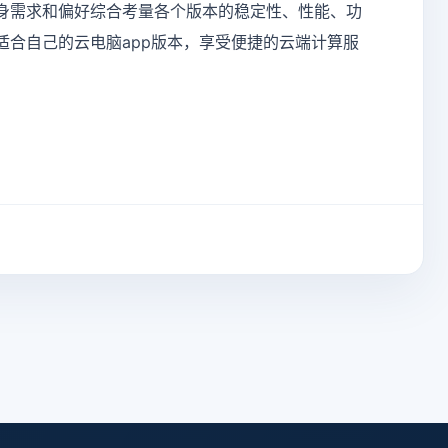
身需求和偏好综合考量各个版本的稳定性、性能、功
适合自己的云电脑app版本，享受便捷的云端计算服