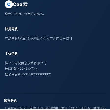
Coo云
C
稳定、透明、好用的云服务。
快捷导航
产品与服务
新闻资讯
帮助文档
推广合作
关于我们
主体信息
桂平市寻悦信息技术有限公司
桂ICP备14004810号-4
桂公网安备45088102000038号
城市分站
上海
北京
重庆
天津
安徽
河北
山西
内蒙古
黑龙江
吉林
辽宁
江苏
浙江
福建
江西