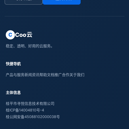
Coo云
C
稳定、透明、好用的云服务。
快捷导航
产品与服务
新闻资讯
帮助文档
推广合作
关于我们
主体信息
桂平市寻悦信息技术有限公司
桂ICP备14004810号-4
桂公网安备45088102000038号