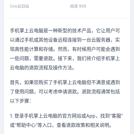
Coo云旧站
阅读 959
手机掌上云电脑是一种新型的技术产品，它让用户可
以通过手机或其他设备远程连接到一台云服务器，实
现高性能计算和存储。然而，有时候用户可能会遇到
一些问题，需要退款。接下来，我们将介绍手机掌上
云电脑的退款流程及操作方法。
首先，如果您购买了手机掌上云电脑但不满意或遇到
了使用问题，可以考虑申请退款。退款流程通常包括
以下步骤：
1. 登录手机掌上云电脑的官方网站或App，找到“客服”
或“帮助中心”等入口，查看退款政策和相关说明。