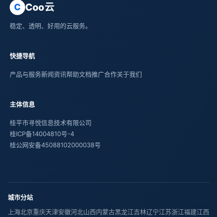
Coo云
C
稳定、透明、好用的云服务。
快捷导航
产品与服务
新闻资讯
帮助文档
推广合作
关于我们
主体信息
桂平市寻悦信息技术有限公司
桂ICP备14004810号-4
桂公网安备45088102000038号
城市分站
上海
北京
重庆
天津
安徽
河北
山西
内蒙古
黑龙江
吉林
辽宁
江苏
浙江
福建
江西