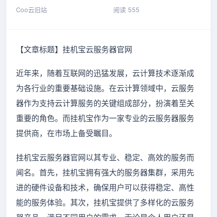
Coo云旧站
阅读 555
【文章标题】挂机宝云服务器官网
近年来，随着互联网的迅猛发展，云计算技术逐渐成
为各行业的重要基础设施。在云计算领域中，云服务
器作为支持云计算服务的关键组成部分，扮演着至关
重要的角色。而挂机宝作为一家专业的云服务器服务
提供商，在市场上备受瞩目。
挂机宝云服务器官网以其专业、稳定、高效的服务而
闻名。首先，挂机宝拥有强大的服务器集群，采用先
进的硬件设备和技术，确保用户可以获得稳定、高性
能的服务体验。其次，挂机宝提供了多样化的云服务