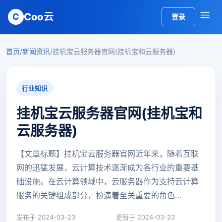
Coo云
C
登录
首页
/
新闻资讯
/
挂机宝云服务器官网(挂机宝和云服务器)
行业知识
挂机宝云服务器官网(挂机宝和
云服务器)
【文章标题】挂机宝云服务器官网近年来，随着互联
网的迅猛发展，云计算技术逐渐成为各行业的重要基
础设施。在云计算领域中，云服务器作为支持云计算
服务的关键组成部分，扮演着至关重要的角色…
发布于 2024-03-23
更新于 2024-03-23