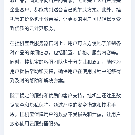
器产品，满足不同用户的需求，无论是个人用户还是
企业客户，都能找到适合自己的解决方案。此外，挂
机宝的价格也十分亲民，让更多的用户可以轻松享受
到优质的云计算服务。
在挂机宝云服务器官网上，用户可以方便地了解到各
种产品的详细信息，包括配置、价格、服务内容等。
同时，挂机宝的客服团队也十分专业和周到，随时为
用户提供帮助和支持，确保用户在使用过程中能够得
到及时的帮助和解决方案。
除了稳定的服务和优质的客户支持，挂机宝还注重数
据安全和隐私保护。通过严格的安全措施和技术手
段，挂机宝保障用户的数据不受损失和泄露，让用户
放心使用云服务器服务。