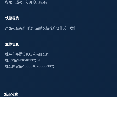
稳定、透明、好用的云服务。
快捷导航
产品与服务
新闻资讯
帮助文档
推广合作
关于我们
主体信息
桂平市寻悦信息技术有限公司
桂ICP备14004810号-4
桂公网安备45088102000038号
城市分站
上海
北京
重庆
天津
安徽
河北
山西
内蒙古
黑龙江
吉林
辽宁
江苏
浙江
福建
江西
山东