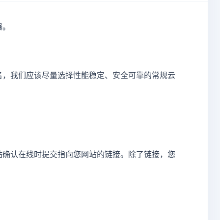
器。
名，我们应该尽量选择性能稳定、安全可靠的常规云
站确认在线时提交指向您网站的链接。除了链接，您