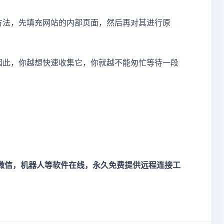
方法，先填充网站的内部页面，然后再对其进行原
因此，你越想快速收集它，你就越不能匆忙等待一段
微信，机器人等软件在线，永久免费提供远程连接工