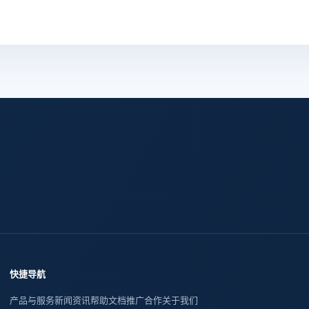
快捷导航
产品与服务
新闻资讯
帮助文档
推广合作
关于我们