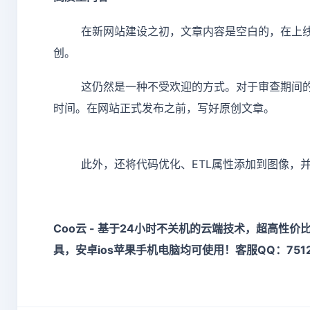
在新网站建设之初，文章内容是空白的，在上
创。
这仍然是一种不受欢迎的方式。对于审查期间
时间。在网站正式发布之前，写好原创文章。
此外，还将代码优化、ETL属性添加到图像，
Coo云 - 基于24小时不关机的云端技术，超高性价
具，安卓ios苹果手机电脑均可使用！客服QQ：7512