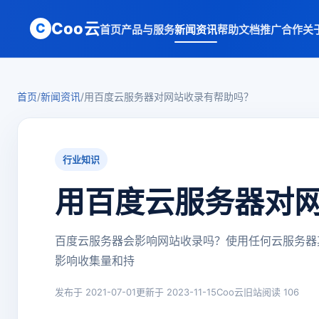
Coo云
C
首页
产品与服务
新闻资讯
帮助文档
推广合作
关
首页
/
新闻资讯
/
用百度云服务器对网站收录有帮助吗？
行业知识
用百度云服务器对
百度云服务器会影响网站收录吗？使用任何云服务器
影响收集量和持
发布于 2021-07-01
更新于 2023-11-15
Coo云旧站
阅读 106