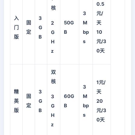
0.5
核
3
元/
入
3
固
50G
M
天
2
门
G
定
B
bp
10
G
版
B
s
元/3
H
0天
z
双
核
1
元/
3
精
3
天
固
60G
M
3
英
G
20
定
B
bp
G
版
B
元/3
s
H
0天
z