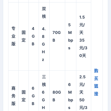
双
核
1.5
5
元/
专
4
4.
固
70G
M
天
业
G
8
定
B
bp
35
版
B
G
s
元/3
H
0天
z
购
三
2.5
买
核
6
元/
链
商
6
固
6
80G
M
天
接
务
G
定
G
B
bp
50
版
B
H
s
元/3