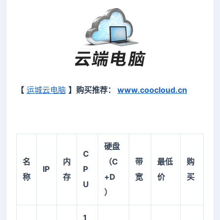
【
运城云电脑
】
购买推荐：
www.coocloud.cn
硬盘
C
名
内
（
C
带
最低
购
IP
P
称
存
+D
宽
价
买
U
）
1