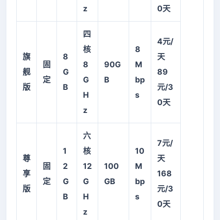
z
0天
四
4
元/
核
8
旗
8
天
固
8
90G
M
舰
G
89
定
G
B
bp
版
B
元/3
H
s
0天
z
六
7
元/
1
核
10
尊
天
固
2
12
100
M
享
168
定
G
G
GB
bp
版
元/3
B
H
s
0天
z