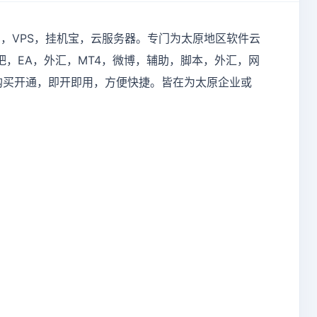
，，
VPS，
挂机宝，云服务器
。专门为
太原
地区软件云
，EA，外汇，MT4，微博，辅助，脚本，外汇，网
键购买开通，即开即用，方便快捷。皆在为
太原
企业或