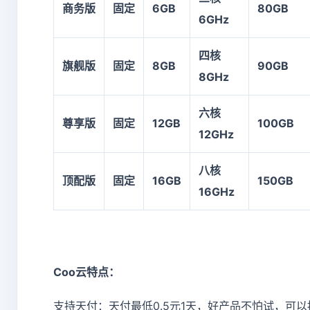
商务版
固定
6GB
80GB
6GHz
四核
旗舰版
固定
8GB
90GB
8GHz
六核
尊享版
固定
12GB
100GB
12GHz
八核
顶配版
固定
16GB
150GB
16GHz
Coo云特点：
支持天付：天付最低0.5元1天，好产品不怕试，可